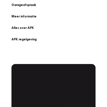
Garageafspraak
Meer informatie
Alles over APK
APK regelgeving
APK Keuring bij
Vakgarage!
Is het weer tijd voor de jaarlijkse APK? Ga
snel naar Vakgarage bij u in de buurt, en ga
zonder zorgen de weg op!