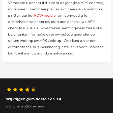
Vermoedt u dat het tijd is voor de jaarlijkse APK-controle,
maar weet u niet meer precies wanneer de vervaldatum
is? Ga naar het
RDW register
om eenvoudig te
achterhalen wanneer uw auto aan een nieuwe APK-
check toe is. Als u uw kenteken heeft ingevuld ziet u alle
belangrijke informatie over uw auto, waaronder de
datum waarop uw APK verloopt. Ook kunt u hier een
automatische APK-herinnering instellen, zodat u nooit te
laat bent met uw jaarlijkse autokeuring.
Wij krijgen gemiddeld een 9.4
o.b.v. ruim 520 reviews