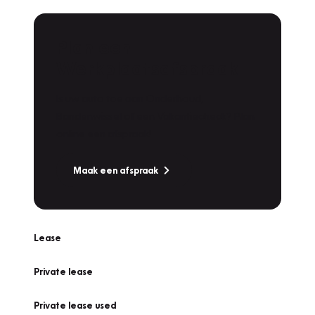
Plan een
Werkplaatsafspraak
Is uw auto toe aan Onderhoud,
Bandenwissel of een Vakantiecheck? Plan
online een afspraak!
Maak een afspraak
Lease
Private lease
Private lease used