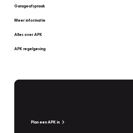
Garageafspraak
Meer informatie
Alles over APK
APK regelgeving
APK Keuring bij Vakgarage!
Is het weer tijd voor de jaarlijkse APK? Ga snel naar V
Plan een APK in