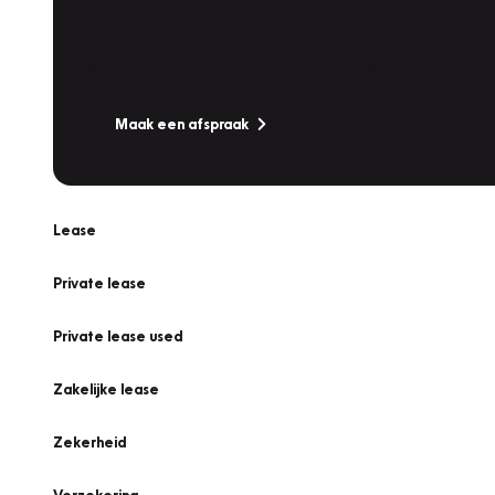
Werkplaatsafspraak
Is uw auto toe aan Onderhoud, Bandenwissel of een Va
Maak een afspraak
Lease
Private lease
Private lease used
Zakelijke lease
Zekerheid