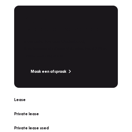
Plan een
Werkplaatsafspraak
Is uw auto toe aan Onderhoud,
Bandenwissel of een Vakantiecheck? Plan
online een afspraak!
Maak een afspraak
Lease
Private lease
Private lease used