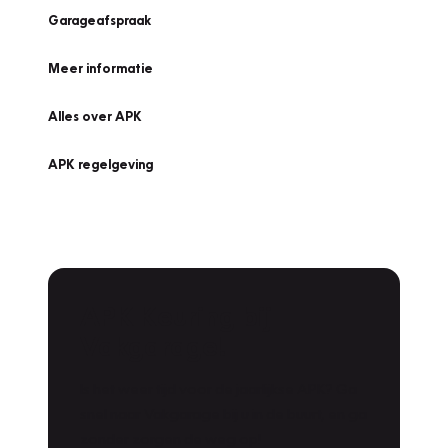
Garageafspraak
Meer informatie
Alles over APK
APK regelgeving
APK Keuring bij
Vakgarage!
Is het weer tijd voor de jaarlijkse APK? Ga
snel naar Vakgarage bij u in de buurt, en ga
zonder zorgen de weg op!