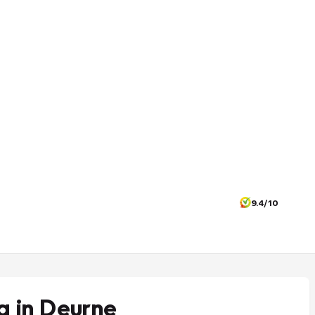
9.4/10
 in Deurne