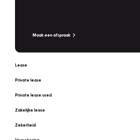
Werkplaatsafspraak
Is uw auto toe aan Onderhoud, Bandenwissel of een Va
Maak een afspraak
Lease
Private lease
Private lease used
Zakelijke lease
Zekerheid