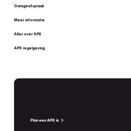
Garageafspraak
Meer informatie
Alles over APK
APK regelgeving
APK Keuring bij Vakgarage!
Is het weer tijd voor de jaarlijkse APK? Ga snel naar V
Plan een APK in