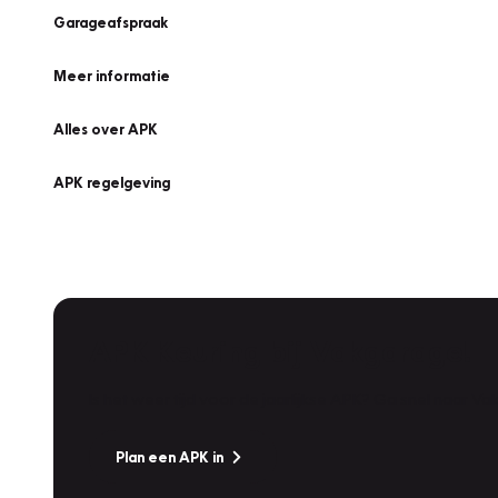
Garageafspraak
Meer informatie
Alles over APK
APK regelgeving
APK Keuring bij Vakgarage!
Is het weer tijd voor de jaarlijkse APK? Ga snel naar V
Plan een APK in