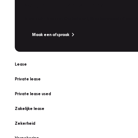
Werkplaatsafspraak
Is uw auto toe aan Onderhoud, Bandenwissel of een Va
Maak een afspraak
Lease
Private lease
Private lease used
Zakelijke lease
Zekerheid