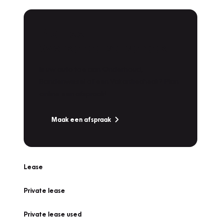
Plan een
Werkplaatsafspraak
Is uw auto toe aan Onderhoud,
Bandenwissel of een Vakantiecheck? Plan
online een afspraak!
Maak een afspraak
Lease
Private lease
Private lease used