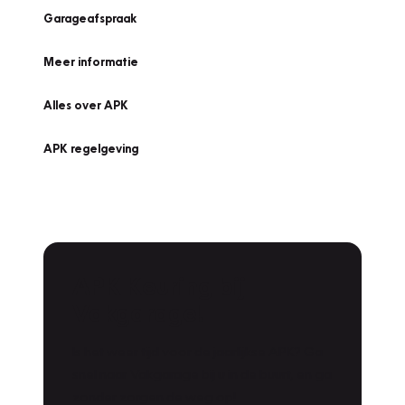
Garageafspraak
Meer informatie
Alles over APK
APK regelgeving
APK Keuring bij
Vakgarage!
Is het weer tijd voor de jaarlijkse APK? Ga
snel naar Vakgarage bij u in de buurt, en ga
zonder zorgen de weg op!