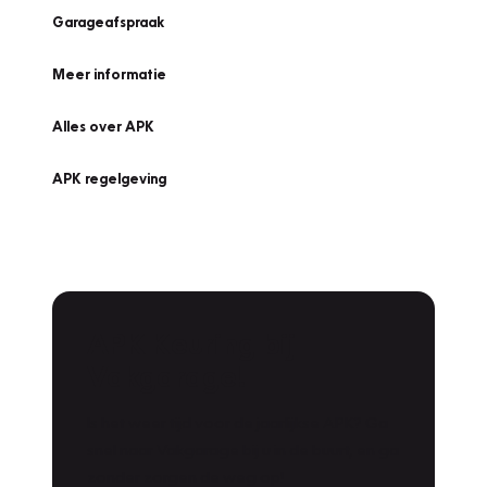
Garageafspraak
Meer informatie
Alles over APK
APK regelgeving
APK Keuring bij
Vakgarage!
Is het weer tijd voor de jaarlijkse APK? Ga
snel naar Vakgarage bij u in de buurt, en ga
zonder zorgen de weg op!