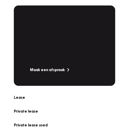
Plan een
Werkplaatsafspraak
Is uw auto toe aan Onderhoud,
Bandenwissel of een Vakantiecheck? Plan
online een afspraak!
Maak een afspraak
Lease
Private lease
Private lease used